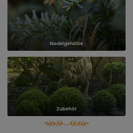
ls
en
Nadelgehölze
e
r
Zubehör