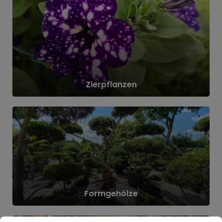
ks
Zierpflanzen
em
d
n.
Formgehölze